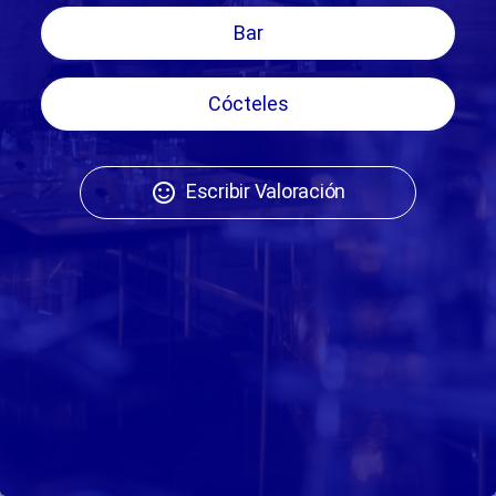
Bar
Cócteles
Escribir Valoración
sentiment_satisfied