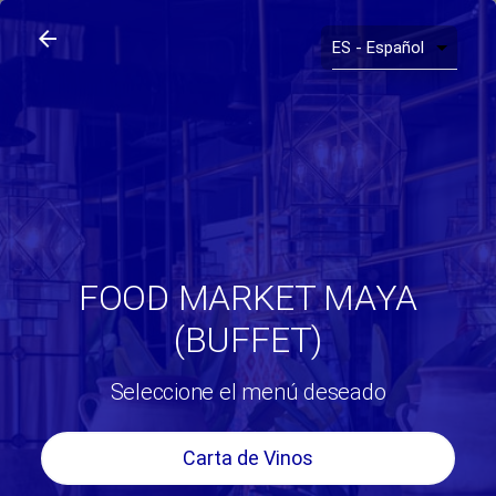
arrow_back
search
home
Food Market Maya (Buffet)
arrow_back
FOOD MARKET MAYA
(BUFFET)
Seleccione el menú deseado
Carta de Vinos