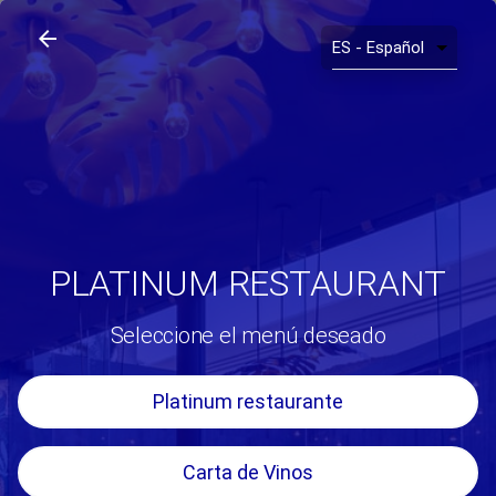
arrow_back
search
home
Platinum Restaurant
arrow_back
PLATINUM RESTAURANT
Seleccione el menú deseado
Platinum restaurante
Carta de Vinos