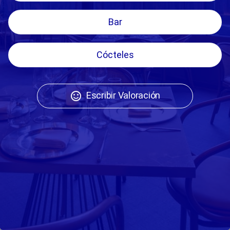
Bar
Cócteles
Escribir Valoración
sentiment_satisfied